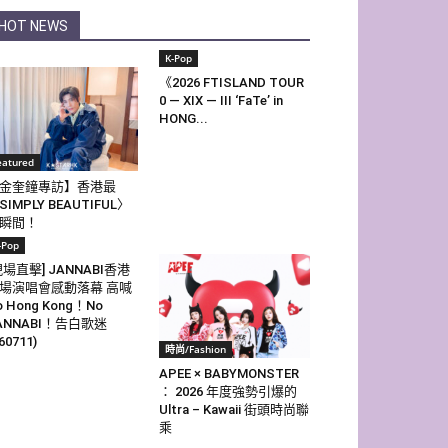
HOT NEWS
K-Pop
《2026 FTISLAND TOUR
0 — XIX — III ‘FaTe’ in
HONG...
eatured
金奎鐘專訪】香港最
SIMPLY BEAUTIFUL〉
瞬間！
-Pop
現場直擊] JANNABI香港
場演唱會感動落幕 高喊
o Hong Kong！No
ANNABI！告白歌迷
60711)
時尚/Fashion
APEE × BABYMONSTER
： 2026 年度強勢引爆的
Ultra – Kawaii 街頭時尚聯
乘