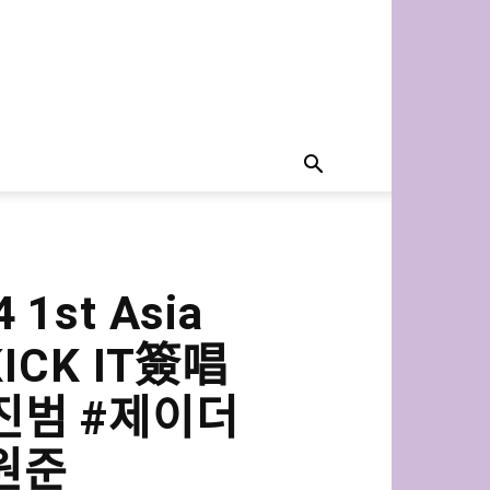
1st Asia
KICK IT簽唱
 #진범 #제이더
#원준