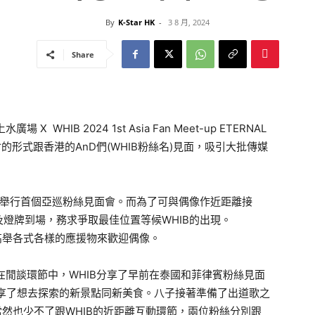
By
K-Star HK
-
3 8 月, 2024
Share
HIB 2024 1st Asia Fan Meet-up ETERNAL
見面會的形式跟香港的AnD們(WHIB粉絲名)見面，吸引大批傳媒
站舉行首個亞巡粉絲見面會。而為了可與偶像作近距離接
燈牌到場，務求爭取最佳位置等候WHIB的出現。
並高舉各式各樣的應援物來歡迎偶像。
在閒談環節中，WHIB分享了早前在泰國和菲律賓粉絲見面
分享了想去探索的新景點同新美食。八子接著準備了出道歌之
當然也少不了跟WHIB的近距離互動環節，兩位粉絲分別跟