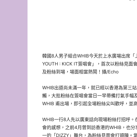
韓國8人男子組合WHIB今天於上水廣場出席「上水廣場 X W
YOUTH : KICK IT簽唱會」，首次以粉絲
及粉絲到場，場面相當熱鬧！攝/Echo
WHIB出道尚未滿一年，就已經以香港為第三
觸，大批粉絲在簽唱會當日一早帶備打氣手幅及
WHIB 甫出場，即引起全場粉絲尖叫歡呼，
WHIB一行8人先以廣東話向現場粉絲打招呼。
會的感想，之前4月曾到訪香港的WHIB，也
一的「DIZZY」舞台，為粉絲見面會打頭陣。