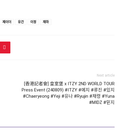
제이더
유건
이정
재하
Next article
[香港記者會] 皇室堡 x ITZY 2ND WORLD TOUR
Press Event (240809) #ITZY #예지 #류진 #있지
#Chaeryeong #Yeji #유나 #Ryujin #채령 #Yuna
#MIDZ #믿지