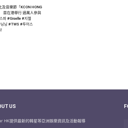
及音樂節「KCON HONG
24」 首在港舉行 過萬人參與
스파 #Giselle #지젤
g #닝닝 #TWS #투어스
브
OUT US
F
Star HK提供最新的韓星等亞洲娛樂資訊及活動報導