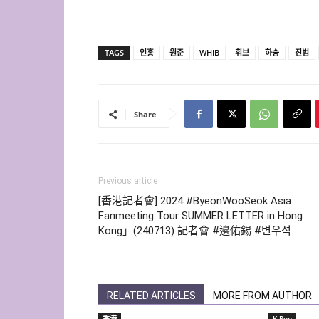
TAGS
인홍
원준
WHIB
휘브
하승
진범
Share
Previous article
[香港記者會] 2024 #ByeonWooSeok Asia
Fanmeeting Tour SUMMER LETTER in Hong
Kong」(240713) 記者會 #邊佑錫 #변우석
RELATED ARTICLES
MORE FROM AUTHOR
香港
K-Pop