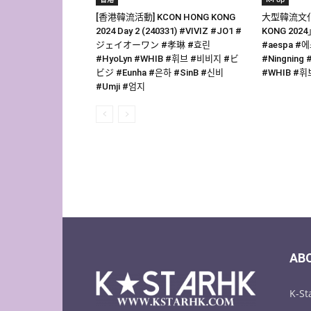
[香港韓流活動] KCON HONG KONG
大型韓流文化
2024 Day 2 (240331) #VIVIZ #JO1 #
KONG 20
ジェイオーワン #孝琳 #효린
#aespa #에
#HyoLyn #WHIB #휘브 #비비지 #ビ
#Ningnin
ビジ #Eunha #은하 #SinB #신비
#WHIB #휘
#Umji #엄지
AB
K-