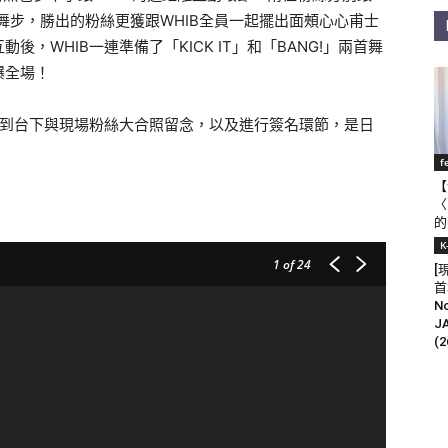
enge舞步，勝出的粉絲更獲跟WHIB全員一起擺出面頰心心甫士
，WHIB一連準備了「KICK IT」和「BANG!」兩首舞
爆全場！
走到台下與現場粉絲大合照留念，以及進行簽名環節，是日
f
【
〈
的
K
1
of 24
[
首
N
J
(2