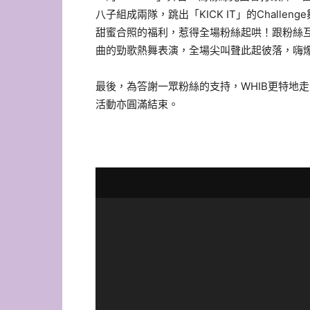
八子組成兩隊，跳出「KICK IT」的Chall
甜蜜合照的福利，惹得全場粉絲起哄！跟粉絲互動後
曲的勁歌熱舞表演，全場尖叫聲此起彼落，嗨
最後，為答謝一眾粉絲的支持，WHIB更特地
活動亦圓滿結束。