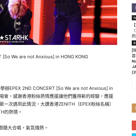
f
【
〈
的
K
[
首
 We are not Anxious] in HONG KONG
N
J
(2
EX 2ND CONCERT [So We are not Anxious] in
舉行演唱會，感謝香港粉絲熱情應援讓他們獲得新的經驗，應援
一次遇到此情況，大讚香港ZENITH（EPEX粉絲名稱）
TH的熱情。
絲跟隨大合唱，氣氛熾熱。