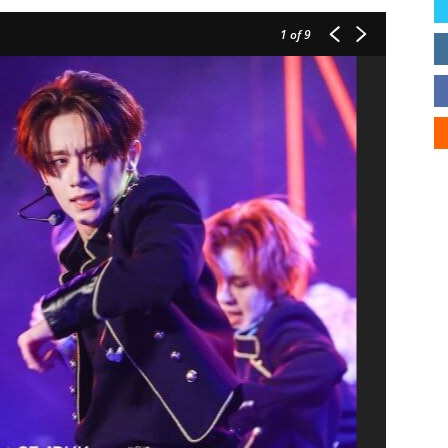
1
of 9