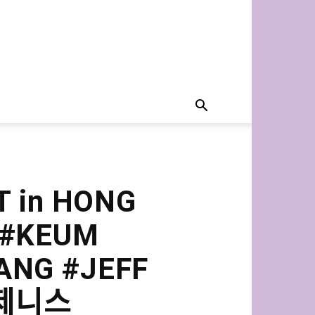
T
in HONG
 #KEUM
ANG #JEFF
#제니스