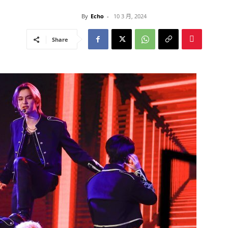
By
Echo
-
10 3 月, 2024
Share