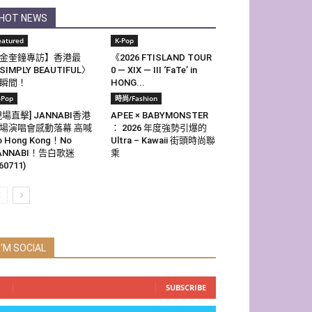
HOT NEWS
eatured
K-Pop
金奎鐘專訪】香港最
《2026 FTISLAND TOUR
SIMPLY BEAUTIFUL〉
0 — XIX — III ‘FaTe’ in
瞬間！
HONG...
-Pop
時尚/Fashion
現場直擊] JANNABI香港
APEE × BABYMONSTER
場演唱會感動落幕 高喊
： 2026 年度強勢引爆的
o Hong Kong！No
Ultra – Kawaii 街頭時尚聯
ANNABI！告白歌迷
乘
60711)
I'M SOCIAL
SUBSCRIBE