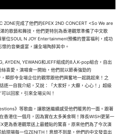
ZONE完成了他們的EPEX 2ND CONCERT <So We are
演唱會，除了精湛的歌藝和舞技，他們更特別為香港觀眾準備了中文歌
UL N JOY Entertainment預備的豐富福利，成功
難以忘懷的音樂盛宴，讓全場陶醉其中。
EUNG, AYDEN, YEWANG和JEFF組成的8人K-pop組合，自出
粉絲喜愛。演唱會一開始，他們就以節奏強勁的
的舞步，瞬即令全場企位的觀眾跟他們興奮地一起跳起來！之
東話逐一自我介紹，又說：「大家好，大癲，心心！」超級
才可以回家，引來全場尖叫！
uestions》等歌曲，讓歌迷繼續感受他們暖男的一面。跟著
想在香港住一個月，因為實在太多美食啊！隊長WISH更第一
EX更為香港觀眾送上最體貼的驚喜，原來他們為了今次演
給現場每一位ZENITH！意想不到是，他們的中文發音出