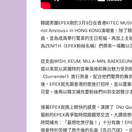
韓國男團EPEX剛於3月9日在香港KITEC MUSIC 
not Anxious> in HONG KONG
曲，並為成員舉行驚喜的生日祝福，再加上主辦單位SO
為ZENITH（EPEX粉絲名稱）們帶來一場
這支由WISH, KEUM, MU, A-MIN, BAEKS
道以來就以其獨特的音樂風格和舞台魅力受到
《Surrender》進行熱身，配合他們整齊
後，EPEX就先跟香港的歌迷打招呼，並以廣
可愛，後再以韓文補充要粉絲們叫到全部聲沙
接著EPEX就換上輕快的感覺，演繹了《No Q
寵粉的EPEX再爭取時間跟觀眾交流，大讚很
時間補充：「最想吃煲仔飯！」十分有趣！EP
唱會特別苦練了周杰倫的名曲《告白汽球》，送