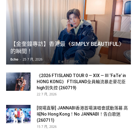
【金奎鐘專訪】香港最〈SIMPLY BEAUTIFUL〉
的瞬間！
Echo
-
25 7 月, 2026
《2026 FTISLAND TOUR 0 — XIX — III ‘FaTe’ in
HONG KONG》 FTISLAND全員輪流暴走麥花臣
high到失控 (260719)
22 7 月, 2026
[現場直擊] JANNABI香港首場演唱會感動落幕 高
喊No Hong Kong！No JANNABI！告白歌迷
(260711)
15 7 月, 2026