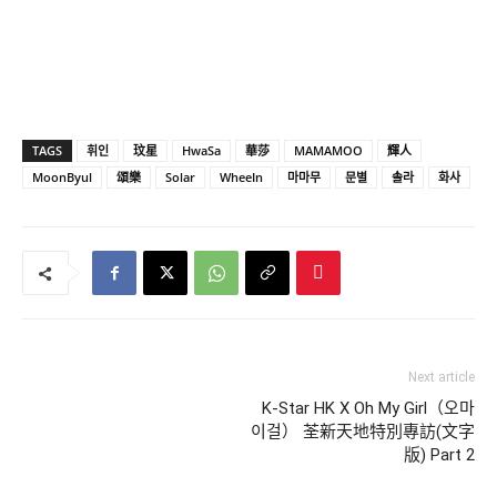
TAGS
휘인
玟星
HwaSa
華莎
MAMAMOO
輝人
MoonByul
頌樂
Solar
WheeIn
마마무
문별
솔라
화사
Next article
K-Star HK X Oh My Girl（오마
이걸） 荃新天地特別專訪(文字
版) Part 2