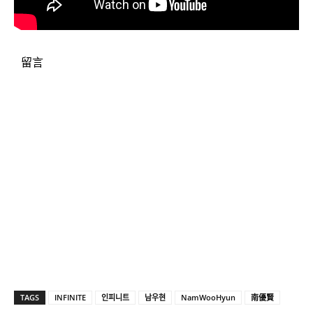
留言
TAGS
INFINITE
인피니트
남우현
NamWooHyun
南優賢