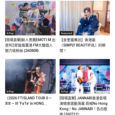
K-Pop
featured
[現場直擊]新人男團EMOTI:M 出
【金奎鐘專訪】香港最
道9日即旋風襲港 FM大騷個人
〈SIMPLY BEAUTIFUL〉的瞬
魅力吸粉絲 (260808)
間！
K-Pop
K-Pop
《2026 FTISLAND TOUR 0 —
[現場直擊] JANNABI香港首場
XIX — III ‘FaTe’ in HONG...
演唱會感動落幕 高喊No Hong
Kong！No JANNABI！告白歌
迷 (260711)