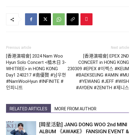
Previous article
Next article
[香港演唱會] 2024 Nam Woo
[香港演唱會] EPEX 2ND
Hyun Solo Concert <植木日 3-
CONCERT
in HONG KONG
WHITREE> in HONG KONG
230309 #EPEX #이펙스 #KEUM
Day1 240217 #南優賢 #남우현
#BAEKSEUNG #AMIN #MU
#NamWooHyun #INFINITE #
#YEWANG #JEFF #WISH
인피니트
#AYDEN #ZENITH #제니스
RELATED ARTICLES
MORE FROM AUTHOR
[韓星活動] JANG DONG WOO 2nd MINI
ALBUM 《AWAKE》 FANSIGN EVENT &