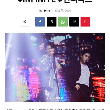
By
Echo
-
18 2 月, 2024