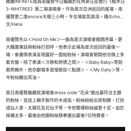
韓團INFINITE成員南優賢今日繼續於旺角麥花臣進行《植木日
3-WHITREE》第二場演唱會。作為是次亞洲巡回的尾場，南
優賢更二度encore大唱三小時，令全場氣氛高漲。攝/Echo ,
文/Hana
南優賢先以＜Hold On Me＞一曲為是次演唱會揭開序幕，更
大騷廣東話與粉絲打招呼，他表示此場為是次巡回的最後一
場，會盡情表演呈現最好一面給粉絲。演唱會期間他亦換上多
套衣服，除了表演＜冷靜和熱情之間＞、＜Baby Baby>等勁
歌熱舞外，他亦獻唱多首慢歌如＜點頭＞、＜My Daily＞等，
令粉絲聽出耳油。
是日南優賢繼續就演唱會dress code ‘’花朵‘’選出最符合主題
的粉絲，並送上親手製作的木戒指。粉絲紛紛出奇制勝，打扮
成仙人掌，太陽花及花仙子等，令他驚嘆粉絲誠意十足。由於
候補太多，最後由他跟粉絲猜拳選出最後7位特獎者。