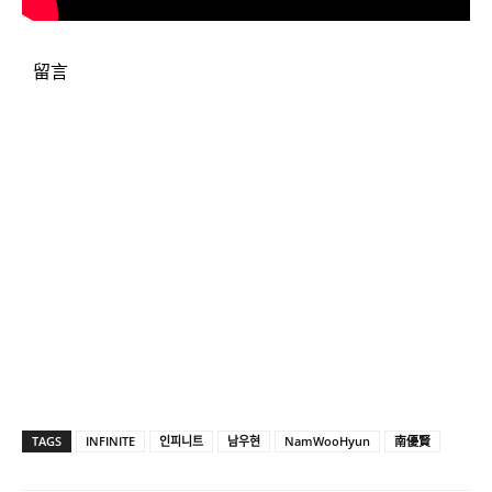
留言
TAGS
INFINITE
인피니트
남우현
NamWooHyun
南優賢