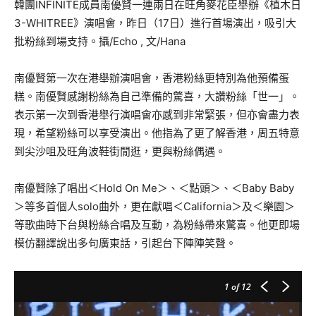
韓團INFINITE成員南優賢一連兩日在旺角麥花臣舉辦《植木日
3-WHITREE》演唱會，昨日（17日）進行首場演出，吸引大
批粉絲到場支持。攝/Echo , 文/Hana
南優賢第一次在港舉辦演唱會，香港粉絲更特別為他預備蛋
糕。南優賢感謝粉絲為自己準備的驚喜，大讚粉絲「世一」。
表示第一次到香港舉行演唱會亦感到非常緊張，但亦會盡力表
現，希望粉絲可以享受演出。他指為了更了解香港，周五特意
到尖沙咀及旺角波鞋街閒逛，更與粉絲偶遇。
南優賢除了唱出＜Hold On Me＞、＜點頭＞、＜Baby Baby
＞等多首個人solo曲外，更在獻唱＜California＞及＜樂園＞
等歌曲時下台與粉絲合唱及互動，為粉絲帶來驚喜。他更即場
模仿翻譯說出多句廣東話，引起台下陣陣笑聲。
1
of 12