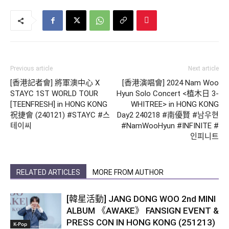
Previous article
Next article
[香港記者會] 將軍澳中心 X
[香港演唱會] 2024 Nam Woo
STAYC 1ST WORLD TOUR
Hyun Solo Concert <植木日 3-
[TEENFRESH] in HONG KONG
WHITREE> in HONG KONG
祝捷會 (240121) #STAYC #스
Day2 240218 #南優賢 #남우현
테이씨
#NamWooHyun #INFINITE #
인피니트
RELATED ARTICLES
MORE FROM AUTHOR
[韓星活動] JANG DONG WOO 2nd MINI
ALBUM 《AWAKE》 FANSIGN EVENT &
PRESS CON IN HONG KONG (251213)
K-Pop