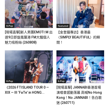
K-Pop
featured
[現場直擊]新人男團EMOTI:M 出
【金奎鐘專訪】香港最
道9日即旋風襲港 FM大騷個人
〈SIMPLY BEAUTIFUL〉的瞬
魅力吸粉絲 (260808)
間！
K-Pop
K-Pop
《2026 FTISLAND TOUR 0 —
[現場直擊] JANNABI香港首場
XIX — III ‘FaTe’ in HONG...
演唱會感動落幕 高喊No Hong
Kong！No JANNABI！告白歌
迷 (260711)