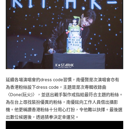
延續各場演唱會的dress code習慣，南優賢是次演唱會亦有
為香港粉絲設下dress code，主題是是次專輯收錄曲
〈Done(玩火)〉，並送出親手製作戒指給最符合主題的粉絲。
為在台上尋找裝扮優異的粉絲，南優鉉向工作人員借出攝影
機。他更稱讚香港粉絲十分用心打扮，令他難以抉擇。最後選
出數位候選後，透過猜拳決定幸運兒。