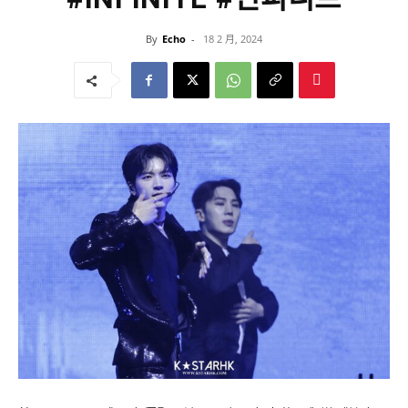
By
Echo
-
18 2 月, 2024