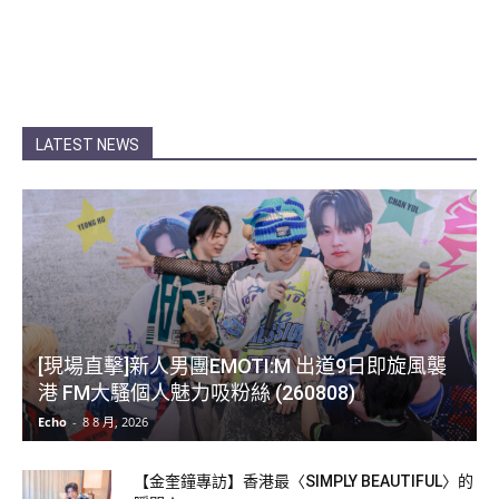
LATEST NEWS
[現場直擊]新人男團EMOTI:M 出道9日即旋風襲
港 FM大騷個人魅力吸粉絲 (260808)
Echo
-
8 8 月, 2026
【金奎鐘專訪】香港最〈SIMPLY BEAUTIFUL〉的