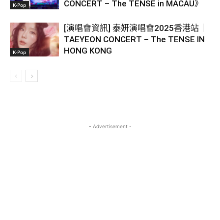
CONCERT – The TENSE in MACAU》
K-Pop
[演唱會資訊] 泰妍演唱會2025香港站｜
TAEYEON CONCERT – The TENSE IN
HONG KONG
K-Pop
- Advertisement -