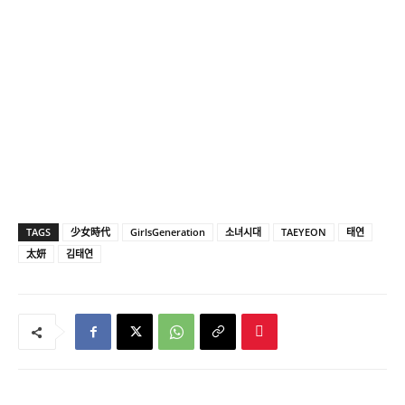
TAGS
少女時代
GirlsGeneration
소녀시대
TAEYEON
태연
太妍
김태연