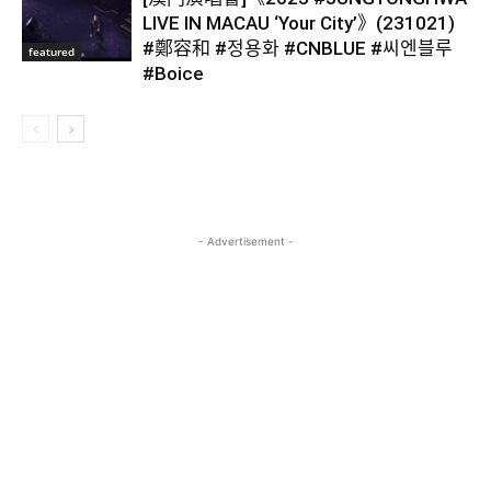
LIVE IN MACAU ‘Your City’》(231021)
#鄭容和 #정용화 #CNBLUE #씨엔블루
featured
#Boice
- Advertisement -