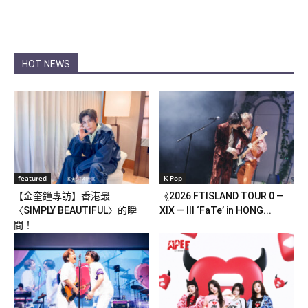
HOT NEWS
featured
K-Pop
【金奎鐘專訪】香港最
《2026 FTISLAND TOUR 0 —
〈SIMPLY BEAUTIFUL〉的瞬
XIX — III ‘FaTe’ in HONG...
間！