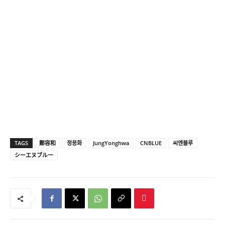
TAGS
鄭容和
정용화
JungYonghwa
CNBLUE
씨엔블루
シーエヌブルー