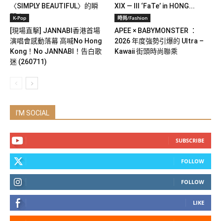
〈SIMPLY BEAUTIFUL〉的瞬
XIX — III ‘FaTe’ in HONG...
間！
K-Pop
時尚/Fashion
[現場直擊] JANNABI香港首場
APEE × BABYMONSTER ：
演唱會感動落幕 高喊No Hong
2026 年度強勢引爆的 Ultra –
Kong！No JANNABI！告白歌
Kawaii 街頭時尚聯乘
迷 (260711)
I'M SOCIAL
SUBSCRIBE
FOLLOW
FOLLOW
LIKE