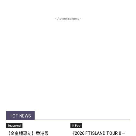
- Advertisement -
HOT NEWS
featured
K-Pop
【金奎鐘專訪】香港最
《2026 FTISLAND TOUR 0 —