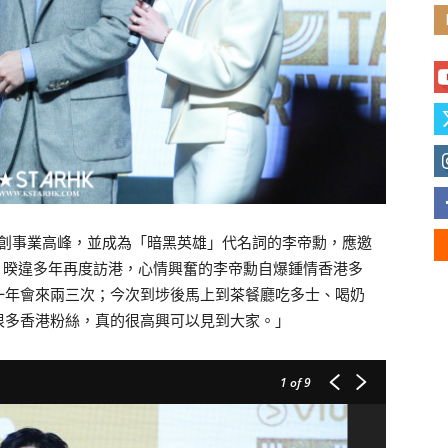
列再創事業高峰，
並成為「暗黑英雄」代名詞的李帝勳，應邀
》。暌違多年再度訪港，心情興奮的李帝勳自爆鍾情香港多
一年會來兩三次；
今次到埗後馬上到茶餐廳吃多士、喝奶
很多香港粉絲，真的很高興可以見到大家。」
1
of 9