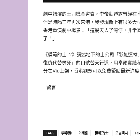
劇中飾演的士司機金道奇，李帝勳透露曾經在
但是時隔三年再次來港，我發現街上有很多大
香港重演劇中場景：「這幾天去了灣仔，
非常
了！」
《模範的士 2》講述地下的士公司「彩虹運輸
復仇代替尋死」的口號替天行道，用拳頭實踐
分在Viu上架，
香港觀眾可以免費緊貼最新進度
留言
TAGS
李帝勳
이제훈
模範的士
모범택시
Tax