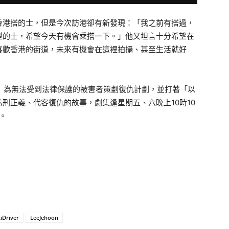
香港搭的士，
但是今次訪港卻有新發現：「我之前有搭過，
型的士，
希望今天有機會乘搭一下。」
他又坦言十分希望在
喜歡香港的街道，未來有機會在這裡拍攝、甚至生活就好
」
為無法受到法律保護的被害者策劃復仇計劃，並打著「
以
私刑正義、
代客復仇的故事，劇集逢星期五、
六晚上10時10
。
iDriver
LeeJehoon