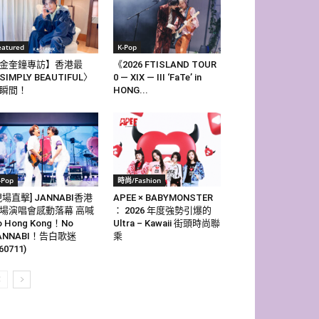
eatured
K-Pop
金奎鐘專訪】香港最
《2026 FTISLAND TOUR
SIMPLY BEAUTIFUL〉
0 — XIX — III ‘FaTe’ in
瞬間！
HONG...
-Pop
時尚/Fashion
現場直擊] JANNABI香港
APEE × BABYMONSTER
場演唱會感動落幕 高喊
： 2026 年度強勢引爆的
o Hong Kong！No
Ultra – Kawaii 街頭時尚聯
ANNABI！告白歌迷
乘
60711)