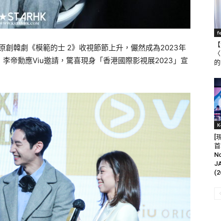
f
【
nal原創韓劇《模範的士 2》收視節節上升，儼然成為2023年
〈
）李帝勳應Viu邀請，驚喜現身「
香港國際影視展2023」宣
的
K
[
首
N
J
(2