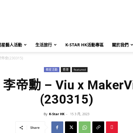
明星藝人活動
生活旅行
K-STAR HK活動專區
關於我們
 發佈會(230315)
韓星活動
香港
featured
李帝勳 – Viu x MakerV
(230315)
By
K-Star HK
-
15 3 月, 2023
Share