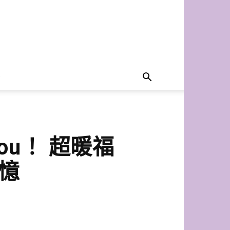
you！ 超暖福
憶