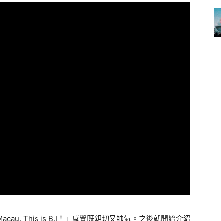
acau. This is B.I！」感覺既親切又帥氣。之後就開始介紹