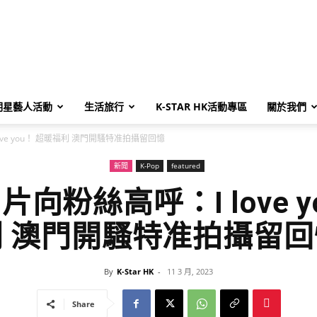
明星藝人活動
生活旅行
K-STAR HK活動專區
關於我們
ove you！ 超暖福利 澳門開騷特准拍攝留回憶
新聞
K-Pop
featured
片向粉絲高呼：I love 
利 澳門開騷特准拍攝留回
By
K-Star HK
-
11 3 月, 2023
Share