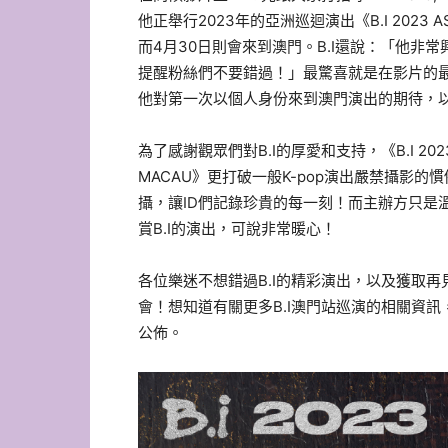
他正舉行2023年的亞洲巡迴演出《B.I 2023 ASIA 
而4月30日則會來到澳門。B.I還說：「他
提醒粉絲們不要錯過！」最驚喜就是在影片的最後，B.I
他對第一次以個人身份來到澳門演出的期待，以
為了感謝觀眾們對B.I的厚愛和支持，《B.I 2023 ASIA
MACAU》更打破一般K-pop演出嚴禁攝影
攝，讓ID們記錄珍貴的每一刻！而主辦方只是
賞B.I的演出，可說非常暖心！
各位樂迷不想錯過B.I的精彩演出，以及獲取
會！想知道有關更多B.I澳門站巡演的相關資訊
公佈。