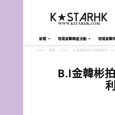
K-
Star
HK
新聞
現場直擊韓星活動
現場直擊
Home
新聞
K-Pop
B.I金韓彬拍片向粉絲高呼：I l
B.I金韓彬拍