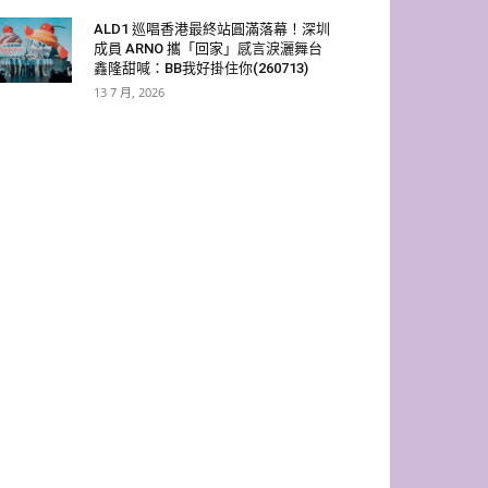
ALD1 巡唱香港最終站圓滿落幕！深圳
成員 ARNO 攜「回家」感言淚灑舞台
鑫隆甜喊：BB我好掛住你(260713)
13 7 月, 2026