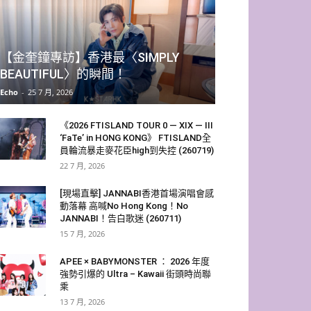
【金奎鐘專訪】香港最〈SIMPLY
BEAUTIFUL〉的瞬間！
Echo
-
25 7 月, 2026
《2026 FTISLAND TOUR 0 — XIX — III
‘FaTe’ in HONG KONG》 FTISLAND全
員輪流暴走麥花臣high到失控 (260719)
22 7 月, 2026
[現場直擊] JANNABI香港首場演唱會感
動落幕 高喊No Hong Kong！No
JANNABI！告白歌迷 (260711)
15 7 月, 2026
APEE × BABYMONSTER ： 2026 年度
強勢引爆的 Ultra – Kawaii 街頭時尚聯
乘
13 7 月, 2026