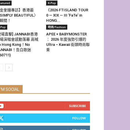
eatured
K-Pop
金奎鐘專訪】香港最
《2026 FTISLAND TOUR
SIMPLY BEAUTIFUL〉
0 — XIX — III ‘FaTe’ in
瞬間！
HONG...
-Pop
時尚/Fashion
現場直擊] JANNABI香港
APEE × BABYMONSTER
場演唱會感動落幕 高喊
： 2026 年度強勢引爆的
o Hong Kong！No
Ultra – Kawaii 街頭時尚聯
ANNABI！告白歌迷
乘
60711)
I'M SOCIAL
SUBSCRIBE
FOLLOW