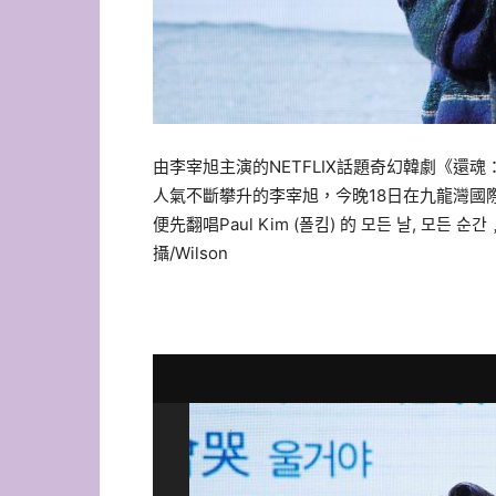
由李宰旭主演的NETFLIX話題奇幻韓劇《
人氣不斷攀升的李宰旭，今晚18日在九龍灣國際展
便先翻唱Paul Kim (폴킴) 的 모든 날,
攝/Wilson