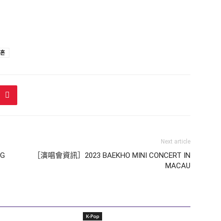
혼
Next article
NG
［演唱會資訊］2023 BAEKHO MINI CONCERT
IN
MACAU
K-Pop