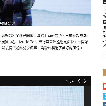
f
【
〈
的
K
[
首
還魂：光與影》早前已開播，延續上季的氣勢，再度掀起熱潮。
N
J
貿中心－Music Zone舉行其亞洲巡迴見面會，一開始
(2
 모든 순간﹐然後便與粉絲分享趣事﹐為粉絲製造了美好的回憶。
1
of 4