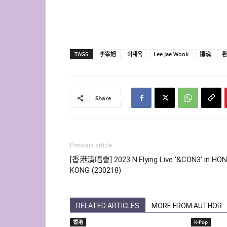
TAGS
李宰旭
이재욱
Lee Jae Wook
還魂
환
Share
Previous article
[香港演唱會] 2023 N.Flying Live ‘&CON3’ in HO
KONG (230218)
RELATED ARTICLES
MORE FROM AUTHOR
香港
K-Pop