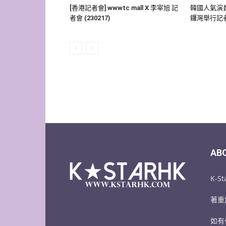
[香港記者會] wwwtc mall X 李宰旭 記
韓國人氣演員
者會 (230217)
鑼灣舉行記
AB
K-
著重
如有