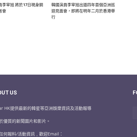
李宰旭 將於17日現身銅
韓國演員李宰旭出道四年首個亞洲巡
者會
迴見面會，即將在明年二月於香港舉
行
OUT US
F
Star HK提供最新的韓星等亞洲娛樂資訊及活動報導
於優質的新聞圖片和影片。
任何報料/活動資訊﹐歡迎Email：