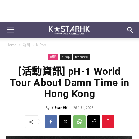
Home
新聞
K-Pop
新聞
K-Pop
featured
[活動資訊] pH-1 World
Tour About Damn Time in
Hong Kong
By
K-Star HK
-
26 1 月, 2023