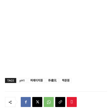
TAGS
pH1
피에이치원
朴俊元
박준원