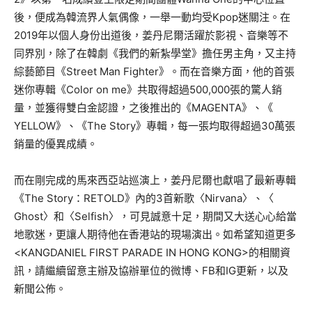
後，便成為韓流界人氣偶像，
一舉一動均受Kpop迷關注。在
2019年以個人身份出道後，
姜丹尼爾活躍於影視、音樂等不
同界別，除了在韓劇《
我們的新紮學堂》擔任男主角，又主持
綜藝節目《Street Man Fighter》。而在音樂方面，他的首張
迷你專輯《Color on me》共取得超過500,000張的驚人銷
量，
並獲得雙白金認證，之後推出的《MAGENTA》、《
YELLOW》、《The Story》專輯，每一張均取得超過30萬張
銷量的優異成績。
而在剛完成的馬來西亞站巡演上，姜丹尼爾也獻唱了最新專輯
《
The Story：RETOLD》內的3首新歌〈Nirvana〉、〈
Ghost〉和〈Selfish〉，可見誠意十足，
期間又大送心心給當
地歌迷，更讓人期待他在香港站的現場演出。
如希望知道更多
<KANGDANIEL FIRST PARADE IN HONG KONG>的相關資
訊，請繼續留意主辦及協辦單位的微博、
FB和IG更新，以及
新聞公佈。