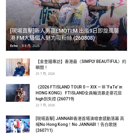
[現場直擊]新人男團EMOTI:M 出道9日即旋風襲
港 FM大騷個人魅力吸粉絲 (260808)
Echo
-
8 8 月, 2026
【金奎鐘專訪】香港最〈SIMPLY BEAUTIFUL〉的
瞬間！
25 7 月, 2026
《2026 FTISLAND TOUR 0 — XIX — III ‘FaTe’ in
HONG KONG》 FTISLAND全員輪流暴走麥花臣
high到失控 (260719)
22 7 月, 2026
[現場直擊] JANNABI香港首場演唱會感動落幕 高
喊No Hong Kong！No JANNABI！告白歌迷
(260711)