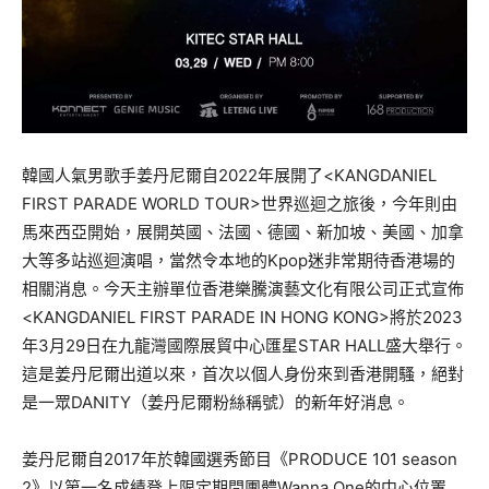
韓國人氣男歌手姜丹尼爾自2022年展開了<
KANGDANIEL
FIRST PARADE WORLD TOUR>世界巡迴之旅後，今年則由
馬來西亞開始，展開英國、
法國、德國、新加坡、美國、加拿
大等多站巡迴演唱，
當然令本地的Kpop迷非常期待香港場的
相關消息。
今天主辦單位香港樂騰演藝文化有限公司正式宣佈
<
KANGDANIEL FIRST PARADE IN HONG KONG>
將於2023
年3月29日在九龍灣國際展貿中心匯星STAR HALL盛大舉行。
這是姜丹尼爾出道以來，
首次以個人身份來到香港開騷，絕對
是一眾DANITY（
姜丹尼爾粉絲稱號）的新年好消息。
姜丹尼爾自2017年於韓國選秀節目《PRODUCE 101 season
2》以第一名成績登上限定期間團體Wanna One的中心位置