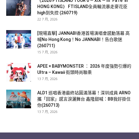
《2026 FTISLAND TOUR 0 — XIX — III ‘FaTe’ in
HONG KONG》 FTISLAND全員輪流暴走麥花臣
high到失控 (260719)
22 7 月, 2026
[現場直擊] JANNABI香港首場演唱會感動落幕 高
喊No Hong Kong！No JANNABI！告白歌迷
(260711)
15 7 月, 2026
APEE × BABYMONSTER ： 2026 年度強勢引爆的
Ultra – Kawaii 街頭時尚聯乘
13 7 月, 2026
ALD1 巡唱香港最終站圓滿落幕！深圳成員 ARNO
攜「回家」感言淚灑舞台 鑫隆甜喊：BB我好掛住
你(260713)
13 7 月, 2026