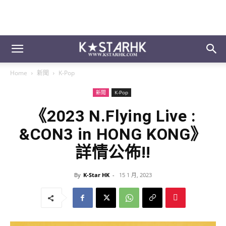
Home
新聞
K-Pop
新聞
K-Pop
《2023 N.Flying Live :
&CON3 in HONG KONG》
詳情公佈!!
By
K-Star HK
-
15 1 月, 2023