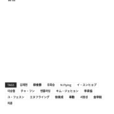
TAGS
김재현
柳會勝
유회승
N.Flying
イ・スンヒョプ
이승협
チャ・フン
엔플라잉
キム・ジェヒョン
李承協
ユ・フェスン
エヌフライング
徐東成
車勳
서동성
金宰鉉
차훈